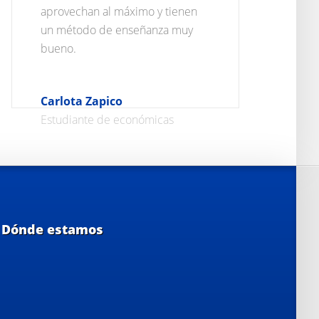
aprovechan al máximo y tienen
un método de enseñanza muy
bueno.
Carlota Zapico
Estudiante de económicas
Dónde estamos