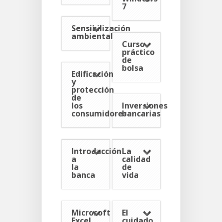
7
Sensibilización
ambiental
Curso
práctico
de
bolsa
Edificación
y
protección
de
los
Inversiones
consumidores
bancarias
Introducción
La
a
calidad
la
de
banca
vida
Microsoft
El
Excel
cuidado