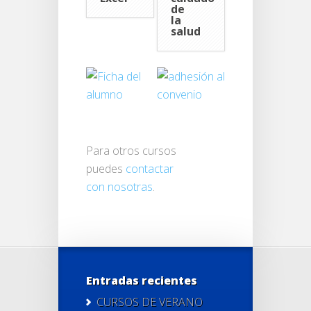
de
la
salud
Para otros cursos
puedes
contactar
con nosotras
.
Entradas recientes
CURSOS DE VERANO