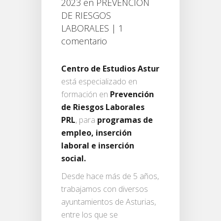
2023 en
PREVENCIÓN
DE RIESGOS
LABORALES
|
1
comentario
Centro de Estudios Astur
está especializado en
formación en
Prevención
de Riesgos Laborales
PRL
, para
programas de
empleo, inserción
laboral e inserción
social.
Desde hace más de 5 años,
trabajamos con diversos
ayuntamientos de Asturias,
entre los que se