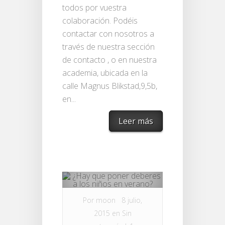
todos por vuestra
colaboración. Podéis
contactar con nosotros a
través de nuestra sección
de contacto , o en nuestra
academia, ubicada en la
calle Magnus Blikstad,9,5b,
en...
Leer más
Por
moon
8 julio,
2015 en
Sin