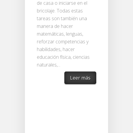
de casa o iniciarse en el
bricolaje. Todas estas
tareas son también una
manera de hacer
matemáticas, lenguas,
reforzar competencias y
habilidades, hacer
educación física, ciencias
naturales,...
Leer más