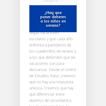
categoría
|
1
comentario
¿Hay que
poner deberes
Es la eterna pregunta que
a los niños en
verano?
nos hacemos ante las
largas vacaciones
escolares y que cada año
enfrenta a partidarios de
los cuadernillos de verano y
a los que defienden que las
vacaciones son para
descansar. Desde el Centro
de Estudios Astur, creemos
que no hay una respuesta
unívoca. Creemos que hay
que diferenciar entre
alumnos de secundaria y