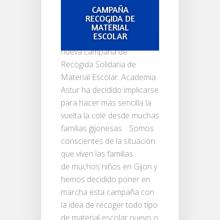
CAMPAÑA
1 comentario
RECOGIDA DE
MATERIAL
ESCOLAR
Ponemos en marcha una
nueva campaña de
Recogida Solidaria de
Material Escolar. Academia
Astur ha decidido implicarse
para hacer más sencilla la
vuelta la cole desde muchas
familias gijonesas. Somos
conscientes de la situación
que viven las familias
de muchos niños en Gijon y
hemos decidido poner en
marcha esta campaña con
la idea de recoger todo tipo
de material escolar nuevo o