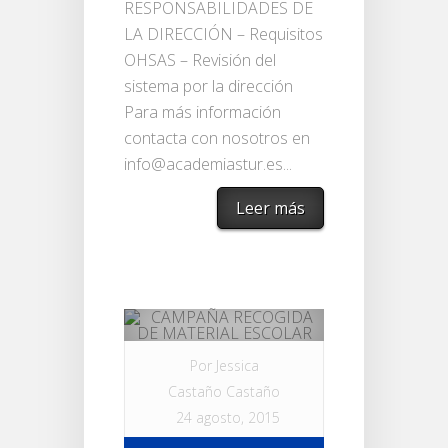
RESPONSABILIDADES DE
LA DIRECCIÓN – Requisitos
OHSAS – Revisión del
sistema por la dirección
Para más información
contacta con nosotros en
info@academiastur.es...
Leer más
Por
Jessica
Castaño Castaño
24 agosto, 2015
en
Sin categoría
|