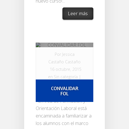
nuevo curso!...
Leer más
Por
Jessica
Castaño Castaño
16 octubre, 2015
en
Sin categoría
|
1 comentario
CONVALIDAR
FOL
El Área de Formación y
Orientación Laboral está
encaminada a familiarizar a
los alumnos con el marco