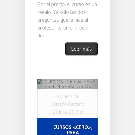
Por el precio, el curso es un
regalo. Ya solo las dos
preguntas que le hice al
profesor valen el precio
del...
Leer más
Por
Jessica
Castaño Castaño
22 julio, 2015 en
CURSOS
|
1
CURSOS «CERO»,
comentario
PARA