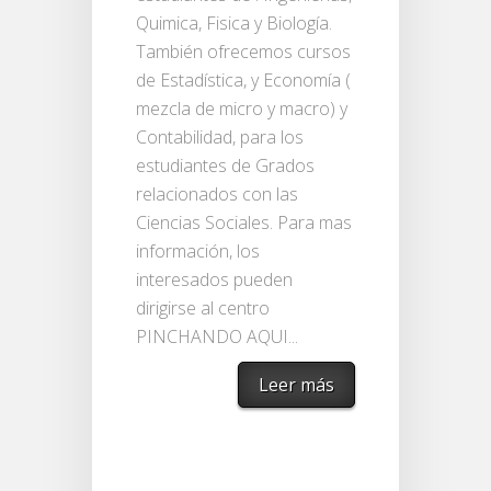
Quimica, Fisica y Biología.
También ofrecemos cursos
de Estadística, y Economía (
mezcla de micro y macro) y
Contabilidad, para los
estudiantes de Grados
relacionados con las
Ciencias Sociales. Para mas
información, los
interesados pueden
dirigirse al centro
PINCHANDO AQUI...
Leer más