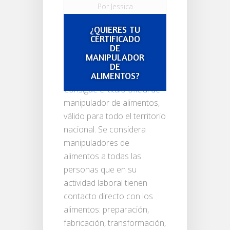
Por
Jessica
Castaño Castaño
¿QUIERES TU
18 agosto, 2015
CERTIFICADO
en
CURSOS
|
1
DE
MANIPULADOR
comentario
DE
ALIMENTOS?
Consigue el título oficial de
manipulador de alimentos,
válido para todo el territorio
nacional. Se considera
manipuladores de
alimentos a todas las
personas que en su
actividad laboral tienen
contacto directo con los
alimentos: preparación,
fabricación, transformación,