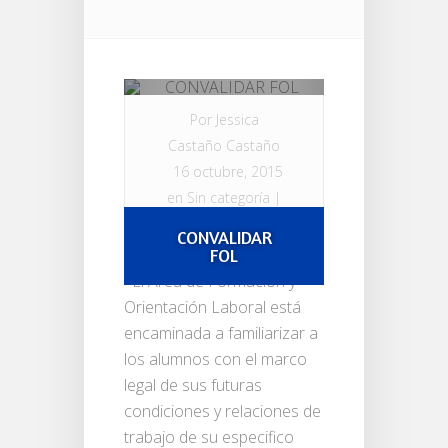
Por
Jessica
Castaño Castaño
16 octubre, 2015
en
Sin categoría
|
1 comentario
CONVALIDAR
FOL
El Área de Formación y
Orientación Laboral está
encaminada a familiarizar a
los alumnos con el marco
legal de sus futuras
condiciones y relaciones de
trabajo de su especifico