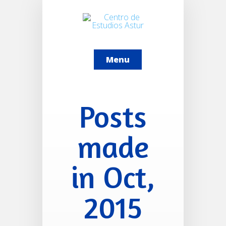
Menu
Posts
made
in Oct,
2015